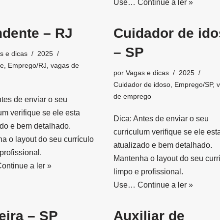
Use…
Continue a ler »
ndente – RJ
Cuidador de id
– SP
s e dicas
2025
te
,
Emprego/RJ
,
vagas de
por
Vagas e dicas
2025
Cuidador de idoso
,
Emprego/SP
,
de emprego
ntes de enviar o seu
um verifique se ele esta
Dica: Antes de enviar o seu
ado e bem detalhado.
curriculum verifique se ele est
a o layout do seu currículo
atualizado e bem detalhado.
profissional.
Mantenha o layout do seu curr
ontinue a ler »
limpo e profissional.
Use…
Continue a ler »
eira – SP
Auxiliar de