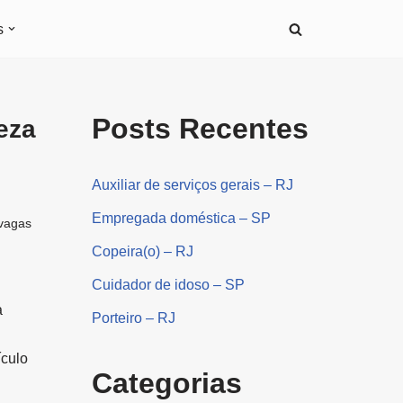
s
Posts Recentes
eza
Auxiliar de serviços gerais – RJ
Empregada doméstica – SP
vagas
Copeira(o) – RJ
Cuidador de idoso – SP
a
Porteiro – RJ
ículo
Categorias