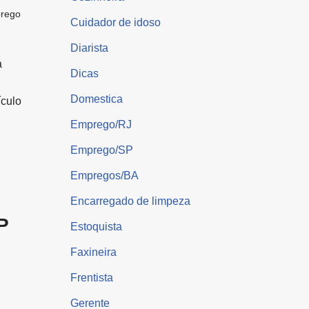
prego
Cuidador de idoso
Diarista
a
Dicas
Domestica
ículo
Emprego/RJ
Emprego/SP
Empregos/BA
Encarregado de limpeza
P
Estoquista
Faxineira
Frentista
Gerente