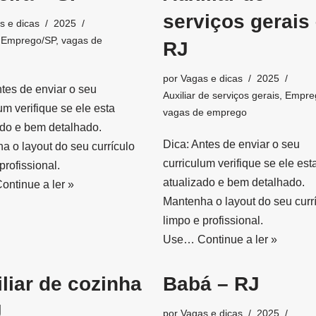
serviços gerais
s e dicas
2025
,
Emprego/SP
,
vagas de
RJ
por
Vagas e dicas
2025
ntes de enviar o seu
Auxiliar de serviços gerais
,
Empre
um verifique se ele esta
vagas de emprego
ado e bem detalhado.
Dica: Antes de enviar o seu
a o layout do seu currículo
curriculum verifique se ele est
profissional.
atualizado e bem detalhado.
ontinue a ler »
Mantenha o layout do seu curr
limpo e profissional.
Use…
Continue a ler »
liar de cozinha
Babá – RJ
J
por
Vagas e dicas
2025