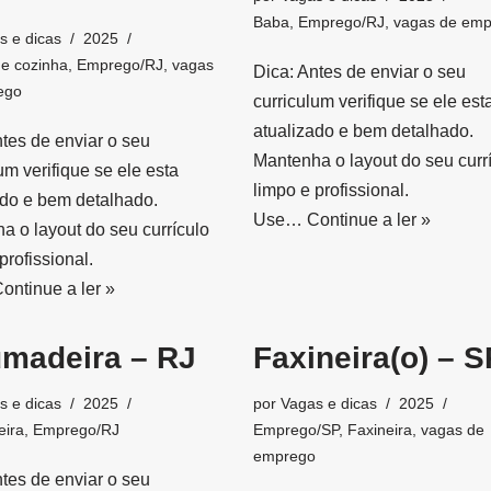
Baba
,
Emprego/RJ
,
vagas de em
s e dicas
2025
de cozinha
,
Emprego/RJ
,
vagas
Dica: Antes de enviar o seu
ego
curriculum verifique se ele est
atualizado e bem detalhado.
ntes de enviar o seu
Mantenha o layout do seu curr
um verifique se ele esta
limpo e profissional.
ado e bem detalhado.
Use…
Continue a ler »
a o layout do seu currículo
profissional.
ontinue a ler »
umadeira – RJ
Faxineira(o) – S
s e dicas
2025
por
Vagas e dicas
2025
eira
,
Emprego/RJ
Emprego/SP
,
Faxineira
,
vagas de
emprego
ntes de enviar o seu