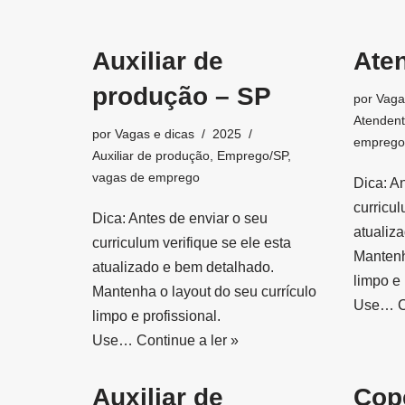
Auxiliar de
Ate
produção – SP
por
Vaga
Atenden
por
Vagas e dicas
2025
emprego
Auxiliar de produção
,
Emprego/SP
,
vagas de emprego
Dica: A
curricul
Dica: Antes de enviar o seu
atualiz
curriculum verifique se ele esta
Mantenh
atualizado e bem detalhado.
limpo e 
Mantenha o layout do seu currículo
Use…
C
limpo e profissional.
Use…
Continue a ler »
Auxiliar de
Cop