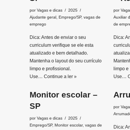
por
Vagas e dicas
2025
por
Vaga
Ajudante geral
,
Emprego/SP
,
vagas de
Auxiliar 
emprego
de empr
Dica: Antes de enviar o seu
Dica: A
curriculum verifique se ele esta
curricul
atualizado e bem detalhado.
atualiz
Mantenha o layout do seu currículo
Mantenh
limpo e profissional.
limpo e 
Use…
Continue a ler »
Use…
C
Monitor escolar –
Arr
SP
por
Vaga
Arrumad
por
Vagas e dicas
2025
Emprego/SP
,
Monitor escolar
,
vagas de
Dica: A