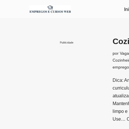
In
Pular
para
o
conteúdo
Cozi
Publicidade
por
Vaga
Cozinhei
emprego
Dica: A
curricul
atualiz
Mantenh
limpo e 
Use…
C