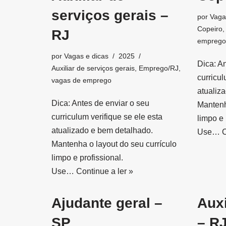
serviços gerais –
por
Vaga
Copeiro
RJ
emprego
por
Vagas e dicas
2025
Dica: A
Auxiliar de serviços gerais
,
Emprego/RJ
,
curricul
vagas de emprego
atualiz
Dica: Antes de enviar o seu
Mantenh
curriculum verifique se ele esta
limpo e 
atualizado e bem detalhado.
Use…
C
Mantenha o layout do seu currículo
limpo e profissional.
Use…
Continue a ler »
Ajudante geral –
Auxi
SP
– R