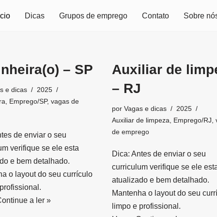
icio
Dicas
Grupos de emprego
Contato
Sobre nó
nheira(o) – SP
Auxiliar de limp
– RJ
s e dicas
2025
ra
,
Emprego/SP
,
vagas de
por
Vagas e dicas
2025
Auxiliar de limpeza
,
Emprego/RJ
,
de emprego
ntes de enviar o seu
um verifique se ele esta
Dica: Antes de enviar o seu
ado e bem detalhado.
curriculum verifique se ele est
a o layout do seu currículo
atualizado e bem detalhado.
profissional.
Mantenha o layout do seu curr
ontinue a ler »
limpo e profissional.