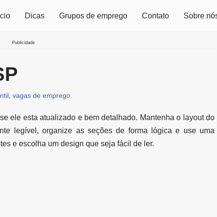
icio
Dicas
Grupos de emprego
Contato
Sobre nó
Publicidade
 SP
ntil
,
vagas de emprego
 se ele esta atualizado e bem detalhado. Mantenha o layout do
onte legível, organize as seções de forma lógica e use uma
tes e escolha um design que seja fácil de ler.