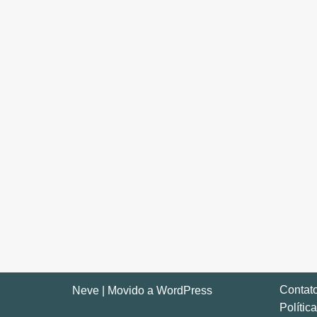
Contat
Neve
| Movido a
WordPress
Polític