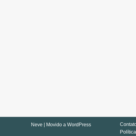
Contat
Neve
| Movido a
WordPress
Polític