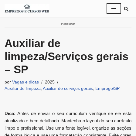
Pular
para
Publicidade
o
conteúdo
Auxiliar de
limpeza/Serviços gerais
– SP
por
Vagas e dicas
2025
Auxiliar de limpeza
,
Auxiliar de serviços gerais
,
Emprego/SP
Dica:
Antes de enviar o seu curriculum verifique se ele esta
atualizado e bem detalhado. Mantenha o layout do seu currículo
limpo e profissional. Use uma fonte legível, organize as seções
de forma lógica e use uma formatação consistente. Evite cores